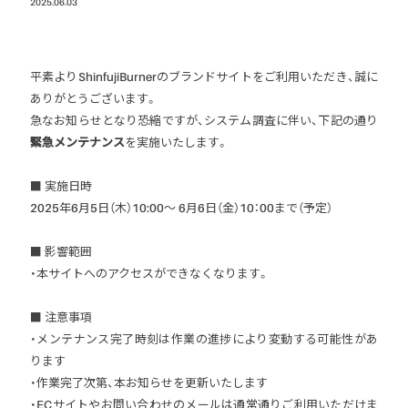
2025.06.03
ロードマーキング
ガス式バーナー
平素よりShinfujiBurnerのブランドサイトをご利用いただき、誠に
灯油式バーナー
ありがとうございます。
プロパンガス式
急なお知らせとなり恐縮ですが、システム調査に伴い、下記の通り
緊急メンテナンス
を実施いたします。
マルチバーナー
■ 実施日時
アクセサリー
2025年6月5日（木）10:00〜 6月6日（金）10：00まで（予定）
パーツ・部品
■ 影響範囲
・本サイトへのアクセスができなくなります。
■ 注意事項
・メンテナンス完了時刻は作業の進捗により変動する可能性があ
ります
・作業完了次第、本お知らせを更新いたします
・ECサイトやお問い合わせのメールは通常通りご利用いただけま