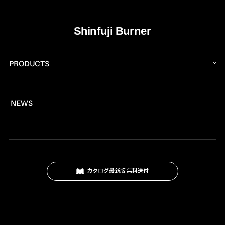
PRODUCTS
トーチ
NEWS
燃料
プロパンバーナー
ロウ材
工作キット
カタログ最新版 無料送付
ロードマーキング
ガス式バーナー
灯油式バーナー