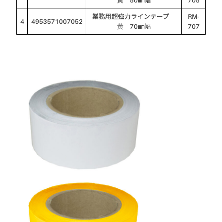
黄 50㎜幅
705
業務用超強力ラインテープ
RM-
4
4953571007052
黄 70㎜幅
707