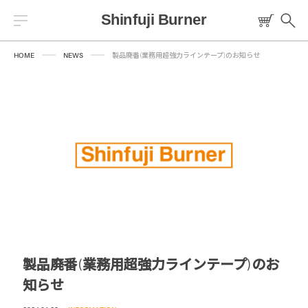
HOME
NEWS
製品廃番(業務用超強力ラインテープ)のお知らせ
Warning
/home/sfbsoto/shinfuji.co.jp/public_html/sfb/wp-
content/themes/sfb/templates/header/header-common.php
84
トーチ
燃料
プロパンバーナー
ロウ材
製品廃番(業務用超強力ラインテープ)のお
知らせ
工作キット