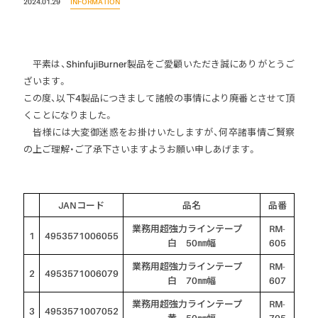
2024.01.29
INFORMATION
ロードマーキング
ガス式バーナー
灯油式バーナー
平素は、ShinfujiBurner製品をご愛顧いただき誠にありがとうご
ざいます。
プロパンガス式
この度、以下4製品につきまして諸般の事情により廃番とさせて頂
くことになりました。
マルチバーナー
皆様には大変御迷惑をお掛けいたしますが、何卒諸事情ご賢察
アクセサリー
の上ご理解・ご了承下さいますようお願い申しあげます。
パーツ・部品
JANコード
品名
品番
業務用超強力ラインテープ
RM-
1
4953571006055
白 50㎜幅
605
業務用超強力ラインテープ
RM-
2
4953571006079
白 70㎜幅
607
業務用超強力ラインテープ
RM-
3
4953571007052