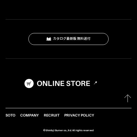
プロパンバーナー
ロウ材
工作キット
カタログ最新版 無料送付
ロードマーキング
ガス式バーナー
灯油式バーナー
プロパンガス式
ONLINE STORE
マルチバーナー
アクセサリー
パーツ・部品
SOTO
COMPANY
RECRUIT
PRIVACY POLICY
©Shinfuji Burner co., ltd. All rights reserved