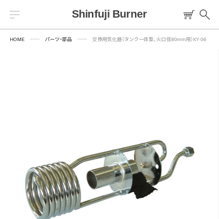
HOME
パーツ・部品
交換用気化器（タンク一体型、火口径80mm用）KY-06
Warning
/home/sfbsoto/shinfuji.co.jp/public_html/sfb/wp-
content/themes/sfb/templates/header/header-common.php
84
トーチ
燃料
プロパンバーナー
ロウ材
工作キット