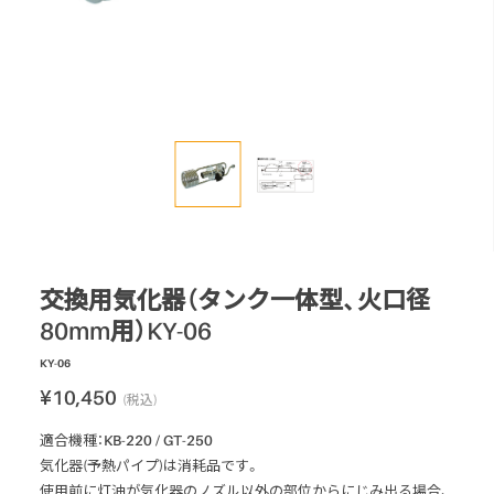
ロードマーキング
ガス式バーナー
灯油式バーナー
プロパンガス式
マルチバーナー
アクセサリー
パーツ・部品
交換用気化器（タンク一体型、火口径
80mm用）KY-06
KY-06
¥10,450
(税込)
適合機種：KB-220 / GT-250
気化器(予熱パイプ)は消耗品です。
使用前に灯油が気化器のノズル以外の部位からにじみ出る場合、