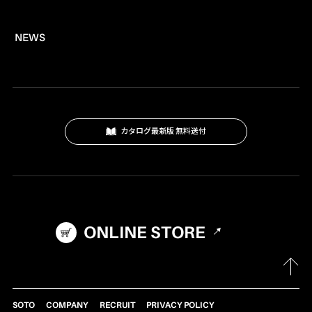
トーチ
NEWS
燃料
プロパンバーナー
ロウ材
工作キット
カタログ最新版 無料送付
ロードマーキング
ガス式バーナー
灯油式バーナー
プロパンガス式
ONLINE STORE
マルチバーナー
アクセサリー
パーツ・部品
SOTO
COMPANY
RECRUIT
PRIVACY POLICY