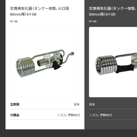
交換用気化器（タンク一体型、火口径
交換用気化器（タンク一体型
80mm用）KY-06
50mm用）KY-00
KY-06
KY-00
生産国
日本
日本
付属品
ノズル、予熱材付
ノズル、予熱材付