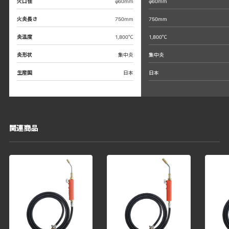
火口径
φ60mm
φ60mm
火炎長さ
750mm
750mm
炎温度
1,800℃
1,800℃
炎形状
集中炎
集中炎
生産国
日本
日本
関連商品