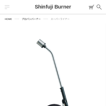
HOME
プロパンバーナー
スーパーライナー
Warning
/home/sfbsoto/shinfuji.co.jp/public_html/sfb/wp-
content/themes/sfb/templates/header/header-common.php
84
トーチ
燃料
プロパンバーナー
ロウ材
工作キット