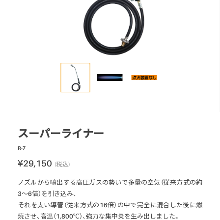
ロードマーキング
ガス式バーナー
灯油式バーナー
プロパンガス式
マルチバーナー
アクセサリー
パーツ・部品
スーパーライナー
R-7
¥29,150
(税込)
ノズルから噴出する高圧ガスの勢いで多量の空気（従来方式の約
3～6倍）を引き込み、
それを太い導管（従来方式の16倍）の中で完全に混合した後に燃
焼させ、高温（1,800℃）、強力な集中炎を生み出しました。