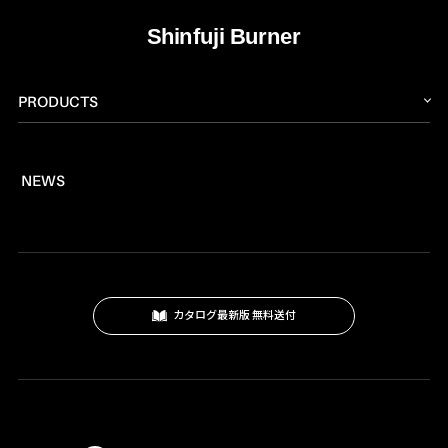
PRODUCTS
トーチ
NEWS
燃料
プロパンバーナー
ロウ材
工作キット
カタログ最新版 無料送付
ロードマーキング
ガス式バーナー
灯油式バーナー
プロパンガス式