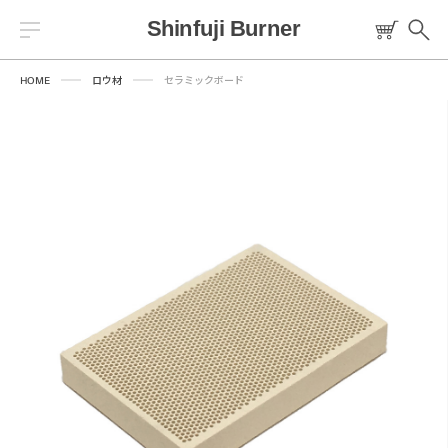
HOME
ロウ材
セラミックボード
Warning
/home/sfbsoto/shinfuji.co.jp/public_html/sfb/wp-
content/themes/sfb/templates/header/header-common.php
84
トーチ
燃料
プロパンバーナー
ロウ材
工作キット