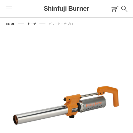
HOME
トーチ
パワートーチ プロ
Warning
/home/sfbsoto/shinfuji.co.jp/public_html/sfb/wp-
content/themes/sfb/templates/header/header-common.php
84
トーチ
燃料
プロパンバーナー
ロウ材
工作キット