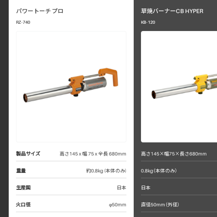
パワートーチ プロ
草焼バーナーCB HYPER
RZ-740
KB-120
製品サイズ
高さ145 x 幅 75 x 全長 680mm
高さ145×幅75×長さ680mm
重量
約0.8kg (本体のみ)
0.8kg（本体のみ）
生産国
日本
日本
火口径
φ50mm
直径50mm（外径）